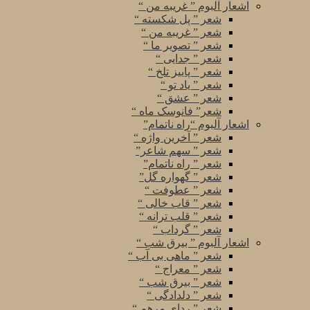
اشعار آلبوم ” غریبه من “
شعر ” پل شکسته “
شعر ” غریبه من “
شعر ” تصویر ما “
شعر ” جدایی “
شعر ” پاییز تلخ “
شعر ” یاد تو “
شعر ” عشق “
شعر” فانوسک ماه “
اشعار آلبوم “راه ناتمام”
شعر ” آخرین واژه “
شعر ” سهم شاعر”
شعر ” راه ناتمام”
شعر ” گهواره گل”
شعر ” عطوفت “
شعر ” قاب خالی “
شعر ” قلب ترانه “
شعر ” گرداب “
اشعار آلبوم ” بیرق شب “
شعر ” ماهی بی آب “
شعر ” معراج “
شعر ” بیرق شب “
شعر ” دلدادگی “
شعر ” ردای مرهم “