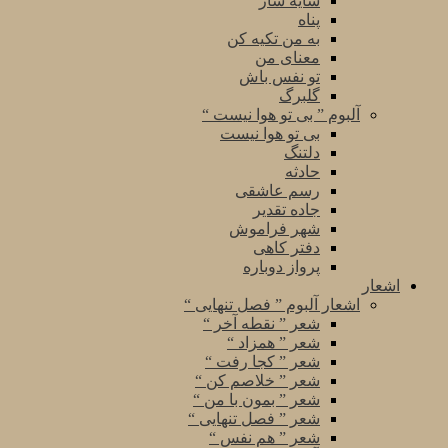
سایه سار
پناه
به من تکیه کن
معنای من
تو نفس باش
گلبرگ
آلبوم ” بی تو هوا نیست “
بی تو هوا نیست
دلتنگ
حادثه
رسم عاشقی
جاده تقدیر
شهر فراموش
دفتر کاهی
پرواز دوباره
اشعار
اشعار آلبوم ” فصل تنهایی “
شعر ” نقطه آخر “
شعر ” همزاد “
شعر ” کجا رفت “
شعر ” خلاصم کن “
شعر ” بمون با من “
شعر ” فصل تنهایی “
شعر ” هم نفس “