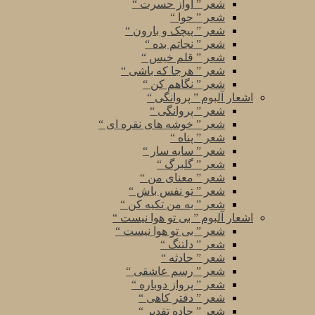
شعر ” آواز حسرت “
شعر ” حوا “
شعر ” پیچک و بارون “
شعر ” نجاتم بده “
شعر ” قلم خیس “
شعر ” هرجا که باشی “
شعر ” نگاهم کن “
اشعار آلبوم ” پروانگی “
شعر ” پروانگی “
شعر ” خوشه های نقره ای “
شعر ” پناه “
شعر ” سایه سار “
شعر ” گلبرگ “
شعر ” معنای من “
شعر ” تو نفس باش “
شعر ” به من تکیه کن “
اشعار آلبوم ” بی تو هوا نیست “
شعر ” بی تو هوا نیست “
شعر ” دلتنگ “
شعر ” حادثه “
شعر ” رسم عاشقی “
شعر ” پرواز دوباره “
شعر ” دفتر کاهی “
شعر ” جاده تقدیر “