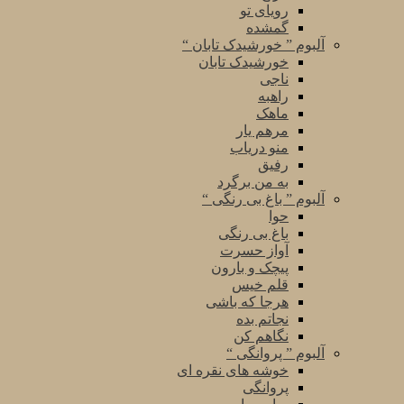
رویای تو
گمشده
آلبوم ” خورشیدک تابان “
خورشیدک تابان
ناجی
راهبه
ماهک
مرهم یار
منو دریاب
رفیق
به من برگرد
آلبوم ” باغ بی رنگی “
حوا
باغ بی رنگی
آواز حسرت
پیچک و بارون
قلم خیس
هرجا که باشی
نجاتم بده
نگاهم کن
آلبوم ” پروانگی “
خوشه های نقره ای
پروانگی