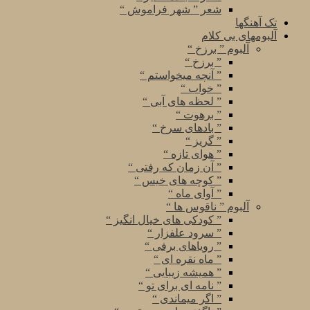
شعر ” شهر فراموش “
تک آهنگها
آلبومهای بی کلام
آلبوم ” برزخ “
” برزخ “
” آنچه میخواستم “
” خواب “
” لحظه های آبی “
” برهوت “
” بادهای سرخ “
” گریز “
” هوای تازه “
” آن زمان که رفتی “
” کوچه های خیس “
” آوای ماه “
آلبوم ” ناقوس ها “
” کودکی های خیال انگیز “
” سرود علفزار “
” رویاهای برفی “
” ماه نقره ای “
” همیشه زیبایی “
” نامه ای برای تو “
” اگر میماندی “