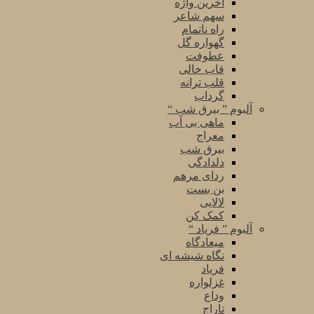
آخرین واژه
سهم شاعر
راه ناتمام
گهواره گل
عطوفت
قاب خالی
قلب ترانه
گرداب
آلبوم ” بیرق شب “
ماهی بی آب
معراج
بیرق شب
دلدادگی
ردای مرهم
بن بست
لالایی
کمک کن
آلبوم ” فریاد “
میعادگاه
نگاه شیشه ای
فریاد
غزلواره
وداع
تاراج