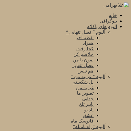
خانه
بیوگرافی
آلبوم های باکلام
آلبوم ” فصل تنهایی “
نقطه آخر
همزاد
کجا رفت
خلاصم کن
بمون با من
فصل تنهایی
هم نفس
آلبوم ” غریبه من “
پل شکسته
غریبه من
تصویر ما
جدایی
پاییز تلخ
یاد تو
عشق
فانوسک ماه
آلبوم “راه ناتمام”