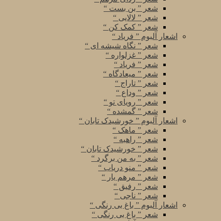
شعر ” بن بست “
شعر ” لالایی “
شعر ” کمک کن “
اشعار آلبوم ” فریاد “
شعر ” نگاه شیشه ای “
شعر ” غزلواره “
شعر ” فریاد “
شعر ” میعادگاه “
شعر ” تاراج “
شعر ” وداع “
شعر ” رویای تو “
شعر ” گمشده “
اشعار آلبوم ” خورشیدک تابان “
شعر ” ماهک “
شعر ” راهبه “
شعر ” خورشیدک تابان “
شعر ” به من برگرد “
شعر ” منو دریاب “
شعر ” مرهم یار “
شعر ” رفیق “
شعر ” ناجی “
اشعار آلبوم ” باغ بی رنگی “
شعر ” باغ بی رنگی “