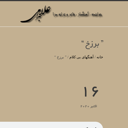
” برزخ “
خانه
/
آهنگهای بی کلام
/
” برزخ “
16
اکتبر 2020