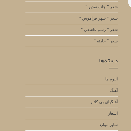
شعر ” جاده تقدیر “
شعر ” شهر فراموش “
شعر ” رسم عاشقی “
شعر ” حادثه “
دسته‌ها
آلبوم ها
آهنگ
آهنگهای بی کلام
اشعار
سایر موارد