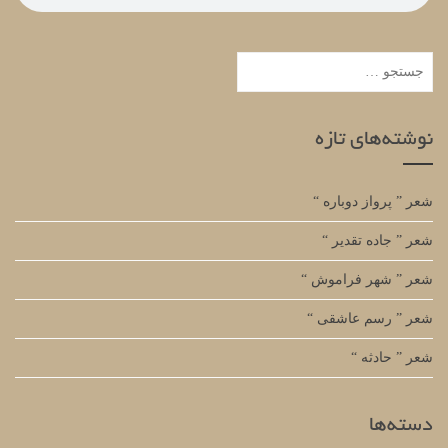
جستجو
برای:
نوشته‌های تازه
شعر ” پرواز دوباره “
شعر ” جاده تقدیر “
شعر ” شهر فراموش “
شعر ” رسم عاشقی “
شعر ” حادثه “
دسته‌ها