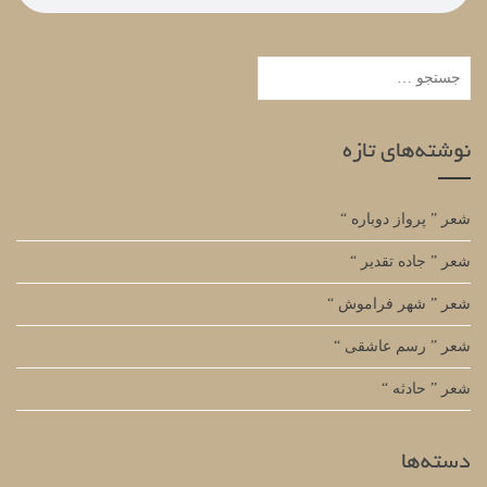
جستجو
برای:
نوشته‌های تازه
شعر ” پرواز دوباره “
شعر ” جاده تقدیر “
شعر ” شهر فراموش “
شعر ” رسم عاشقی “
شعر ” حادثه “
دسته‌ها