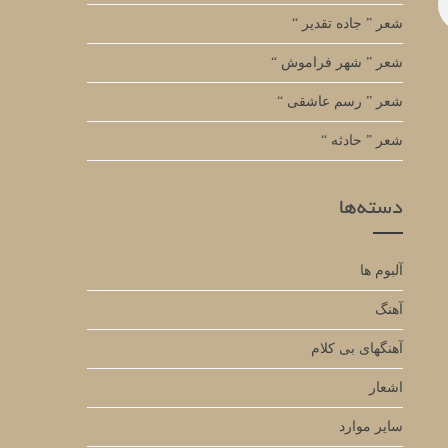
شعر ” جاده تقدیر “
شعر ” شهر فراموش “
شعر ” رسم عاشقی “
شعر ” حادثه “
دسته‌ها
آلبوم ها
آهنگ
آهنگهای بی کلام
اشعار
سایر موارد