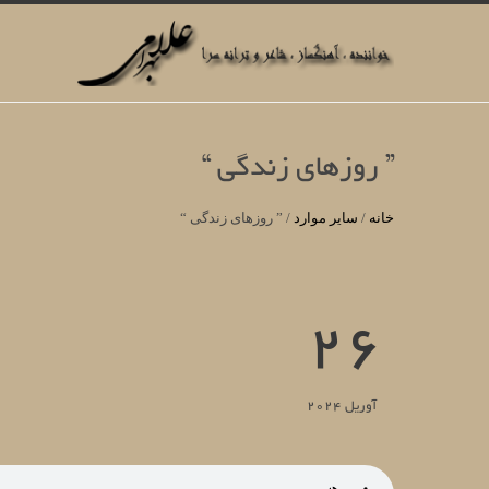
” روزهای زندگی “
خانه
/
سایر موارد
/
” روزهای زندگی “
26
آوریل 2024