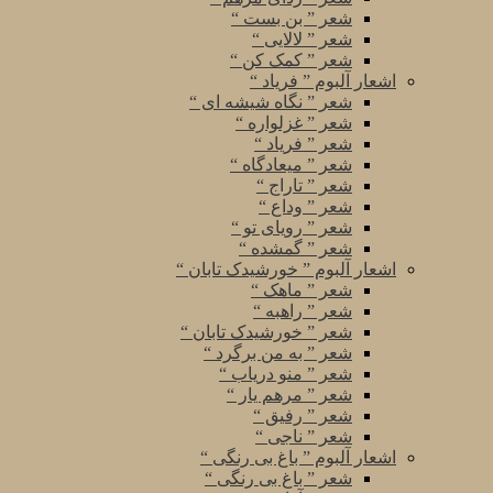
شعر ” بن بست “
شعر ” لالایی “
شعر ” کمک کن “
اشعار آلبوم ” فریاد “
شعر ” نگاه شیشه ای “
شعر ” غزلواره “
شعر ” فریاد “
شعر ” میعادگاه “
شعر ” تاراج “
شعر ” وداع “
شعر ” رویای تو “
شعر ” گمشده “
اشعار آلبوم ” خورشیدک تابان “
شعر ” ماهک “
شعر ” راهبه “
شعر ” خورشیدک تابان “
شعر ” به من برگرد “
شعر ” منو دریاب “
شعر ” مرهم یار “
شعر ” رفیق “
شعر ” ناجی “
اشعار آلبوم ” باغ بی رنگی “
شعر ” باغ بی رنگی “