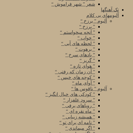
شعر ” شهر فراموش “
تک آهنگها
آلبومهای بی کلام
آلبوم ” برزخ “
” برزخ “
” آنچه میخواستم “
” خواب “
” لحظه های آبی “
” برهوت “
” بادهای سرخ “
” گریز “
” هوای تازه “
” آن زمان که رفتی “
” کوچه های خیس “
” آوای ماه “
آلبوم ” ناقوس ها “
” کودکی های خیال انگیز “
” سرود علفزار “
” رویاهای برفی “
” ماه نقره ای “
” همیشه زیبایی “
” نامه ای برای تو “
” اگر میماندی “