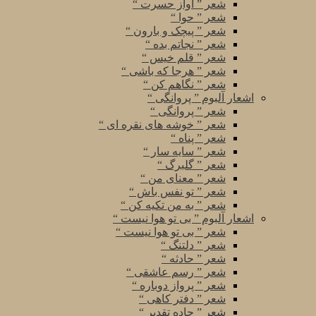
شعر ” آواز حسرت “
شعر ” حوا “
شعر ” پیچک و بارون “
شعر ” نجاتم بده “
شعر ” قلم خیس “
شعر ” هرجا که باشی “
شعر ” نگاهم کن “
اشعار آلبوم ” پروانگی “
شعر ” پروانگی “
شعر ” خوشه های نقره ای “
شعر ” پناه “
شعر ” سایه سار “
شعر ” گلبرگ “
شعر ” معنای من “
شعر ” تو نفس باش “
شعر ” به من تکیه کن “
اشعار آلبوم ” بی تو هوا نیست “
شعر ” بی تو هوا نیست “
شعر ” دلتنگ “
شعر ” حادثه “
شعر ” رسم عاشقی “
شعر ” پرواز دوباره “
شعر ” دفتر کاهی “
شعر ” جاده تقدیر “