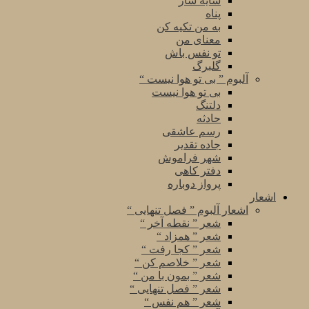
سایه سار
پناه
به من تکیه کن
معنای من
تو نفس باش
گلبرگ
آلبوم ” بی تو هوا نیست “
بی تو هوا نیست
دلتنگ
حادثه
رسم عاشقی
جاده تقدیر
شهر فراموش
دفتر کاهی
پرواز دوباره
اشعار
اشعار آلبوم ” فصل تنهایی “
شعر ” نقطه آخر “
شعر ” همزاد “
شعر ” کجا رفت “
شعر ” خلاصم کن “
شعر ” بمون با من “
شعر ” فصل تنهایی “
شعر ” هم نفس “