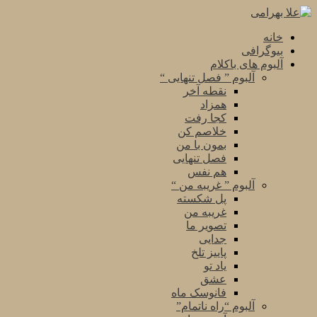
خانه
بیوگرافی
آلبوم های باکلام
آلبوم ” فصل تنهایی “
نقطه آخر
همزاد
کجا رفت
خلاصم کن
بمون با من
فصل تنهایی
هم نفس
آلبوم ” غریبه من “
پل شکسته
غریبه من
تصویر ما
جدایی
پاییز تلخ
یاد تو
عشق
فانوسک ماه
آلبوم “راه ناتمام”