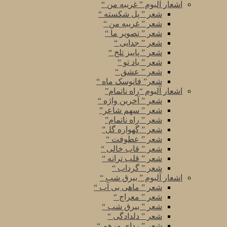
اشعار آلبوم ” غریبه من “
شعر ” پل شکسته “
شعر ” غریبه من “
شعر ” تصویر ما “
شعر ” جدایی “
شعر ” پاییز تلخ “
شعر ” یاد تو “
شعر ” عشق “
شعر” فانوسک ماه “
اشعار آلبوم “راه ناتمام”
شعر ” آخرین واژه “
شعر ” سهم شاعر”
شعر ” راه ناتمام”
شعر ” گهواره گل”
شعر ” عطوفت “
شعر ” قاب خالی “
شعر ” قلب ترانه “
شعر ” گرداب “
اشعار آلبوم ” بیرق شب “
شعر ” ماهی بی آب “
شعر ” معراج “
شعر ” بیرق شب “
شعر ” دلدادگی “
شعر ” ردای مرهم “