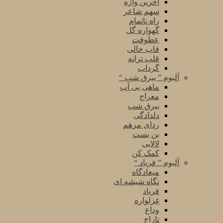
آخرین واژه
سهم شاعر
راه ناتمام
گهواره گل
عطوفت
قاب خالی
قلب ترانه
گرداب
آلبوم ” بیرق شب “
ماهی بی آب
معراج
بیرق شب
دلدادگی
ردای مرهم
بن بست
لالایی
کمک کن
آلبوم ” فریاد “
میعادگاه
نگاه شیشه ای
فریاد
غزلواره
وداع
تاراج