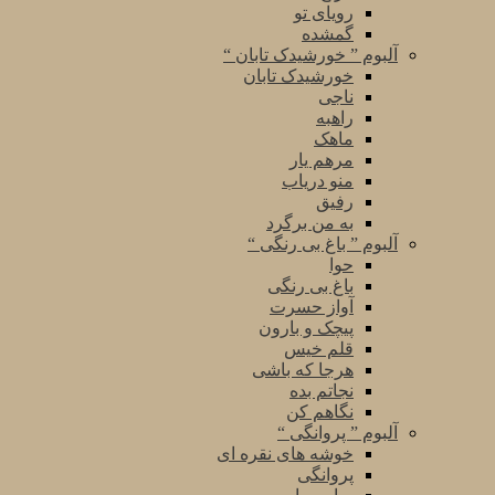
رویای تو
گمشده
آلبوم ” خورشیدک تابان “
خورشیدک تابان
ناجی
راهبه
ماهک
مرهم یار
منو دریاب
رفیق
به من برگرد
آلبوم ” باغ بی رنگی “
حوا
باغ بی رنگی
آواز حسرت
پیچک و بارون
قلم خیس
هرجا که باشی
نجاتم بده
نگاهم کن
آلبوم ” پروانگی “
خوشه های نقره ای
پروانگی