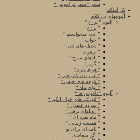
شعر ” شهر فراموش “
تک آهنگها
آلبومهای بی کلام
آلبوم ” برزخ “
” برزخ “
” آنچه میخواستم “
” خواب “
” لحظه های آبی “
” برهوت “
” بادهای سرخ “
” گریز “
” هوای تازه “
” آن زمان که رفتی “
” کوچه های خیس “
” آوای ماه “
آلبوم ” ناقوس ها “
” کودکی های خیال انگیز “
” سرود علفزار “
” رویاهای برفی “
” ماه نقره ای “
” همیشه زیبایی “
” نامه ای برای تو “
” اگر میماندی “