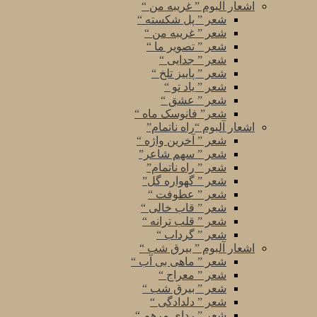
اشعار آلبوم ” غریبه من “
شعر ” پل شکسته “
شعر ” غریبه من “
شعر ” تصویر ما “
شعر ” جدایی “
شعر ” پاییز تلخ “
شعر ” یاد تو “
شعر ” عشق “
شعر” فانوسک ماه “
اشعار آلبوم “راه ناتمام”
شعر ” آخرین واژه “
شعر ” سهم شاعر”
شعر ” راه ناتمام”
شعر ” گهواره گل”
شعر ” عطوفت “
شعر ” قاب خالی “
شعر ” قلب ترانه “
شعر ” گرداب “
اشعار آلبوم ” بیرق شب “
شعر ” ماهی بی آب “
شعر ” معراج “
شعر ” بیرق شب “
شعر ” دلدادگی “
شعر ” ردای مرهم “