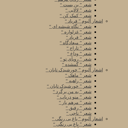
شعر ” بن بست “
شعر ” لالایی “
شعر ” کمک کن “
اشعار آلبوم ” فریاد “
شعر ” نگاه شیشه ای “
شعر ” غزلواره “
شعر ” فریاد “
شعر ” میعادگاه “
شعر ” تاراج “
شعر ” وداع “
شعر ” رویای تو “
شعر ” گمشده “
اشعار آلبوم ” خورشیدک تابان “
شعر ” ماهک “
شعر ” راهبه “
شعر ” خورشیدک تابان “
شعر ” به من برگرد “
شعر ” منو دریاب “
شعر ” مرهم یار “
شعر ” رفیق “
شعر ” ناجی “
اشعار آلبوم ” باغ بی رنگی “
شعر ” باغ بی رنگی “