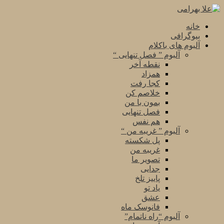
خانه
بیوگرافی
آلبوم های باکلام
آلبوم ” فصل تنهایی “
نقطه آخر
همزاد
کجا رفت
خلاصم کن
بمون با من
فصل تنهایی
هم نفس
آلبوم ” غریبه من “
پل شکسته
غریبه من
تصویر ما
جدایی
پاییز تلخ
یاد تو
عشق
فانوسک ماه
آلبوم “راه ناتمام”