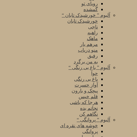
رویای تو
گمشده
آلبوم ” خورشیدک تابان “
خورشیدک تابان
ناجی
راهبه
ماهک
مرهم یار
منو دریاب
رفیق
به من برگرد
آلبوم ” باغ بی رنگی “
حوا
باغ بی رنگی
آواز حسرت
پیچک و بارون
قلم خیس
هرجا که باشی
نجاتم بده
نگاهم کن
آلبوم ” پروانگی “
خوشه های نقره ای
پروانگی