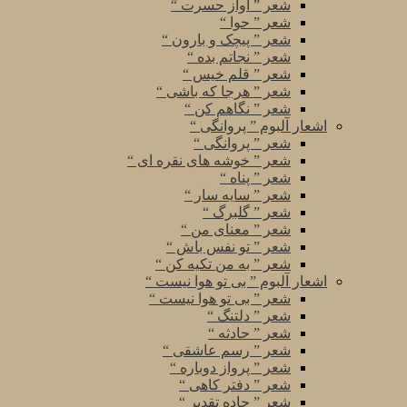
شعر ” آواز حسرت “
شعر ” حوا “
شعر ” پیچک و بارون “
شعر ” نجاتم بده “
شعر ” قلم خیس “
شعر ” هرجا که باشی “
شعر ” نگاهم کن “
اشعار آلبوم ” پروانگی “
شعر ” پروانگی “
شعر ” خوشه های نقره ای “
شعر ” پناه “
شعر ” سایه سار “
شعر ” گلبرگ “
شعر ” معنای من “
شعر ” تو نفس باش “
شعر ” به من تکیه کن “
اشعار آلبوم ” بی تو هوا نیست “
شعر ” بی تو هوا نیست “
شعر ” دلتنگ “
شعر ” حادثه “
شعر ” رسم عاشقی “
شعر ” پرواز دوباره “
شعر ” دفتر کاهی “
شعر ” جاده تقدیر “