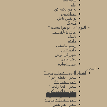
سایه سار
پناه
به من تکیه کن
معنای من
تو نفس باش
گلبرگ
آلبوم ” بی تو هوا نیست “
بی تو هوا نیست
دلتنگ
حادثه
رسم عاشقی
جاده تقدیر
شهر فراموش
دفتر کاهی
پرواز دوباره
اشعار
اشعار آلبوم ” فصل تنهایی “
شعر ” نقطه آخر “
شعر ” همزاد “
شعر ” کجا رفت “
شعر ” خلاصم کن “
شعر ” بمون با من “
شعر ” فصل تنهایی “
شعر ” هم نفس “