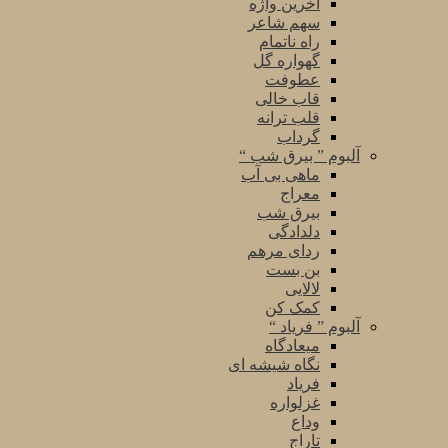
آخرین واژه
سهم شاعر
راه ناتمام
گهواره گل
عطوفت
قاب خالی
قلب ترانه
گرداب
آلبوم ” بیرق شب “
ماهی بی آب
معراج
بیرق شب
دلدادگی
ردای مرهم
بن بست
لالایی
کمک کن
آلبوم ” فریاد “
میعادگاه
نگاه شیشه ای
فریاد
غزلواره
وداع
تاراج