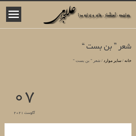
شعر ” بن بست “
خانه
/
سایر موارد
/
شعر ” بن بست “
07
آگوست 2021