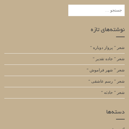
جستجو
برای:
نوشته‌های تازه
شعر ” پرواز دوباره “
شعر ” جاده تقدیر “
شعر ” شهر فراموش “
شعر ” رسم عاشقی “
شعر ” حادثه “
دسته‌ها