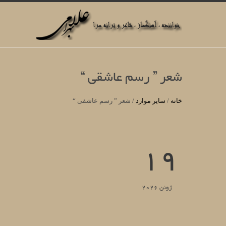
شعر ” رسم عاشقی “
خانه
/
سایر موارد
/
شعر ” رسم عاشقی “
19
ژوئن 2026