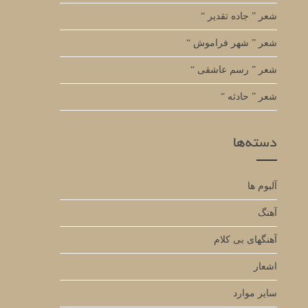
شعر ” جاده تقدیر “
شعر ” شهر فراموش “
شعر ” رسم عاشقی “
شعر ” حادثه “
دسته‌ها
آلبوم ها
آهنگ
آهنگهای بی کلام
اشعار
سایر موارد