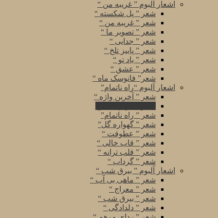
اشعار آلبوم ” غریبه من “
شعر ” پل شکسته “
شعر ” غریبه من “
شعر ” تصویر ما “
شعر ” جدایی “
شعر ” پاییز تلخ “
شعر ” یاد تو “
شعر ” عشق “
شعر” فانوسک ماه “
اشعار آلبوم “راه ناتمام”
شعر ” آخرین واژه “
شعر ” سهم شاعر”
شعر ” راه ناتمام”
شعر ” گهواره گل”
شعر ” عطوفت “
شعر ” قاب خالی “
شعر ” قلب ترانه “
شعر ” گرداب “
اشعار آلبوم ” بیرق شب “
شعر ” ماهی بی آب “
شعر ” معراج “
شعر ” بیرق شب “
شعر ” دلدادگی “
شعر ” ردای مرهم “