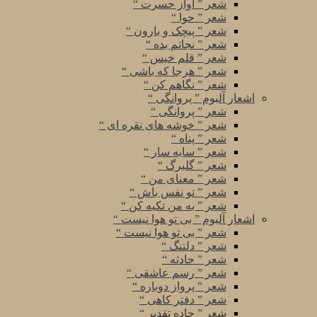
شعر ” آواز حسرت “
شعر ” حوا “
شعر ” پیچک و بارون “
شعر ” نجاتم بده “
شعر ” قلم خیس “
شعر ” هرجا که باشی “
شعر ” نگاهم کن “
اشعار آلبوم ” پروانگی “
شعر ” پروانگی “
شعر ” خوشه های نقره ای “
شعر ” پناه “
شعر ” سایه سار “
شعر ” گلبرگ “
شعر ” معنای من “
شعر ” تو نفس باش “
شعر ” به من تکیه کن “
اشعار آلبوم ” بی تو هوا نیست “
شعر ” بی تو هوا نیست “
شعر ” دلتنگ “
شعر ” حادثه “
شعر ” رسم عاشقی “
شعر ” پرواز دوباره “
شعر ” دفتر کاهی “
شعر ” جاده تقدیر “