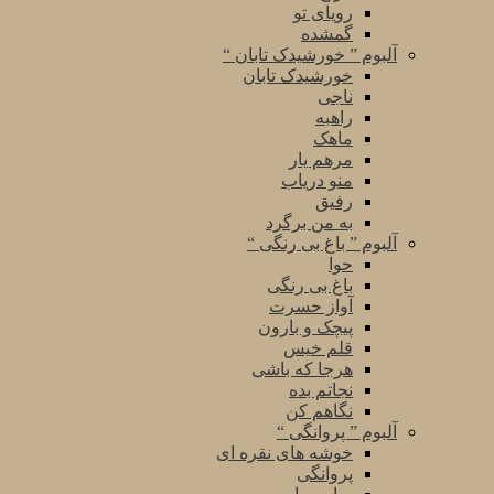
رویای تو
گمشده
آلبوم ” خورشیدک تابان “
خورشیدک تابان
ناجی
راهبه
ماهک
مرهم یار
منو دریاب
رفیق
به من برگرد
آلبوم ” باغ بی رنگی “
حوا
باغ بی رنگی
آواز حسرت
پیچک و بارون
قلم خیس
هرجا که باشی
نجاتم بده
نگاهم کن
آلبوم ” پروانگی “
خوشه های نقره ای
پروانگی