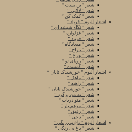
شعر ” بن بست “
شعر ” لالایی “
شعر ” کمک کن “
اشعار آلبوم ” فریاد “
شعر ” نگاه شیشه ای “
شعر ” غزلواره “
شعر ” فریاد “
شعر ” میعادگاه “
شعر ” تاراج “
شعر ” وداع “
شعر ” رویای تو “
شعر ” گمشده “
اشعار آلبوم ” خورشیدک تابان “
شعر ” ماهک “
شعر ” راهبه “
شعر ” خورشیدک تابان “
شعر ” به من برگرد “
شعر ” منو دریاب “
شعر ” مرهم یار “
شعر ” رفیق “
شعر ” ناجی “
اشعار آلبوم ” باغ بی رنگی “
شعر ” باغ بی رنگی “