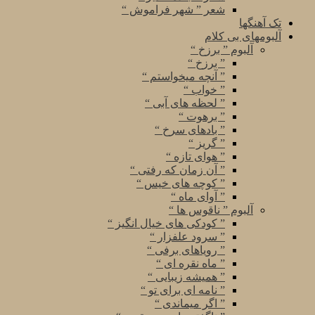
شعر ” شهر فراموش “
تک آهنگها
آلبومهای بی کلام
آلبوم ” برزخ “
” برزخ “
” آنچه میخواستم “
” خواب “
” لحظه های آبی “
” برهوت “
” بادهای سرخ “
” گریز “
” هوای تازه “
” آن زمان که رفتی “
” کوچه های خیس “
” آوای ماه “
آلبوم ” ناقوس ها “
” کودکی های خیال انگیز “
” سرود علفزار “
” رویاهای برفی “
” ماه نقره ای “
” همیشه زیبایی “
” نامه ای برای تو “
” اگر میماندی “