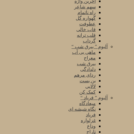
آخرین واژه
سهم شاعر
راه ناتمام
گهواره گل
عطوفت
قاب خالی
قلب ترانه
گرداب
آلبوم ” بیرق شب “
ماهی بی آب
معراج
بیرق شب
دلدادگی
ردای مرهم
بن بست
لالایی
کمک کن
آلبوم ” فریاد “
میعادگاه
نگاه شیشه ای
فریاد
غزلواره
وداع
تاراج