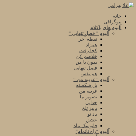
خانه
بیوگرافی
آلبوم های باکلام
آلبوم ” فصل تنهایی “
نقطه آخر
همزاد
کجا رفت
خلاصم کن
بمون با من
فصل تنهایی
هم نفس
آلبوم ” غریبه من “
پل شکسته
غریبه من
تصویر ما
جدایی
پاییز تلخ
یاد تو
عشق
فانوسک ماه
آلبوم “راه ناتمام”