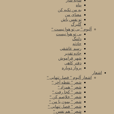
سایه سار
پناه
به من تکیه کن
معنای من
تو نفس باش
گلبرگ
آلبوم ” بی تو هوا نیست “
بی تو هوا نیست
دلتنگ
حادثه
رسم عاشقی
جاده تقدیر
شهر فراموش
دفتر کاهی
پرواز دوباره
اشعار
اشعار آلبوم ” فصل تنهایی “
شعر ” نقطه آخر “
شعر ” همزاد “
شعر ” کجا رفت “
شعر ” خلاصم کن “
شعر ” بمون با من “
شعر ” فصل تنهایی “
شعر ” هم نفس “