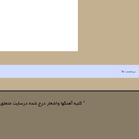
برچسب ها :
" کلیه آهنگها واشعار درج شده درسایت متعلق به