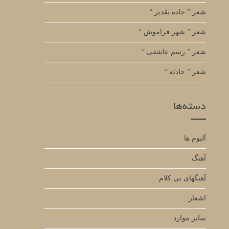
شعر ” جاده تقدیر “
شعر ” شهر فراموش “
شعر ” رسم عاشقی “
شعر ” حادثه “
دسته‌ها
آلبوم ها
آهنگ
آهنگهای بی کلام
اشعار
سایر موارد