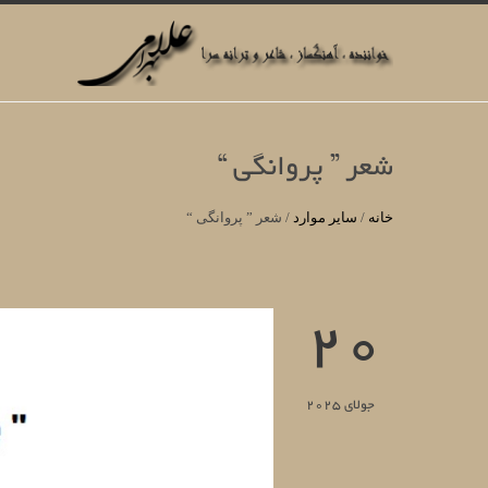
شعر ” پروانگی “
خانه
/
سایر موارد
/
شعر ” پروانگی “
20
جولای 2025