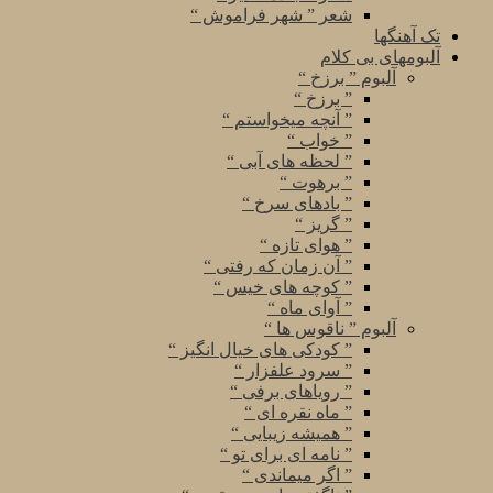
شعر ” شهر فراموش “
تک آهنگها
آلبومهای بی کلام
آلبوم ” برزخ “
” برزخ “
” آنچه میخواستم “
” خواب “
” لحظه های آبی “
” برهوت “
” بادهای سرخ “
” گریز “
” هوای تازه “
” آن زمان که رفتی “
” کوچه های خیس “
” آوای ماه “
آلبوم ” ناقوس ها “
” کودکی های خیال انگیز “
” سرود علفزار “
” رویاهای برفی “
” ماه نقره ای “
” همیشه زیبایی “
” نامه ای برای تو “
” اگر میماندی “