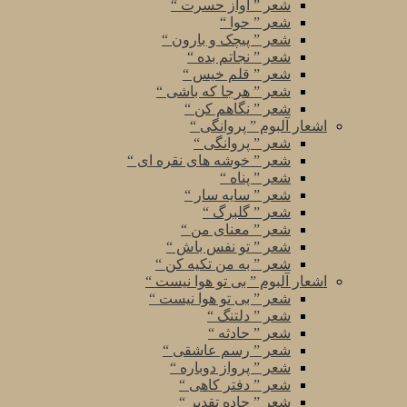
شعر ” آواز حسرت “
شعر ” حوا “
شعر ” پیچک و بارون “
شعر ” نجاتم بده “
شعر ” قلم خیس “
شعر ” هرجا که باشی “
شعر ” نگاهم کن “
اشعار آلبوم ” پروانگی “
شعر ” پروانگی “
شعر ” خوشه های نقره ای “
شعر ” پناه “
شعر ” سایه سار “
شعر ” گلبرگ “
شعر ” معنای من “
شعر ” تو نفس باش “
شعر ” به من تکیه کن “
اشعار آلبوم ” بی تو هوا نیست “
شعر ” بی تو هوا نیست “
شعر ” دلتنگ “
شعر ” حادثه “
شعر ” رسم عاشقی “
شعر ” پرواز دوباره “
شعر ” دفتر کاهی “
شعر ” جاده تقدیر “