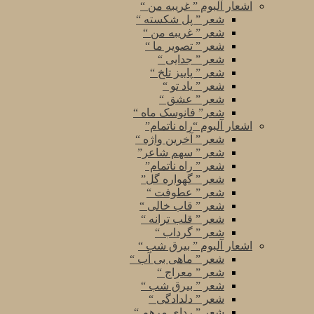
اشعار آلبوم ” غریبه من “
شعر ” پل شکسته “
شعر ” غریبه من “
شعر ” تصویر ما “
شعر ” جدایی “
شعر ” پاییز تلخ “
شعر ” یاد تو “
شعر ” عشق “
شعر” فانوسک ماه “
اشعار آلبوم “راه ناتمام”
شعر ” آخرین واژه “
شعر ” سهم شاعر”
شعر ” راه ناتمام”
شعر ” گهواره گل”
شعر ” عطوفت “
شعر ” قاب خالی “
شعر ” قلب ترانه “
شعر ” گرداب “
اشعار آلبوم ” بیرق شب “
شعر ” ماهی بی آب “
شعر ” معراج “
شعر ” بیرق شب “
شعر ” دلدادگی “
شعر ” ردای مرهم “