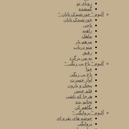
رویای تو
گمشده
آلبوم ” خورشیدک تابان “
خورشیدک تابان
ناجی
راهبه
ماهک
مرهم یار
منو دریاب
رفیق
به من برگرد
آلبوم ” باغ بی رنگی “
حوا
باغ بی رنگی
آواز حسرت
پیچک و بارون
قلم خیس
هرجا که باشی
نجاتم بده
نگاهم کن
آلبوم ” پروانگی “
خوشه های نقره ای
پروانگی