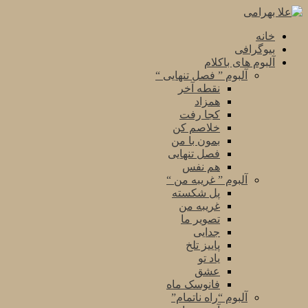
خانه
بیوگرافی
آلبوم های باکلام
آلبوم ” فصل تنهایی “
نقطه آخر
همزاد
کجا رفت
خلاصم کن
بمون با من
فصل تنهایی
هم نفس
آلبوم ” غریبه من “
پل شکسته
غریبه من
تصویر ما
جدایی
پاییز تلخ
یاد تو
عشق
فانوسک ماه
آلبوم “راه ناتمام”