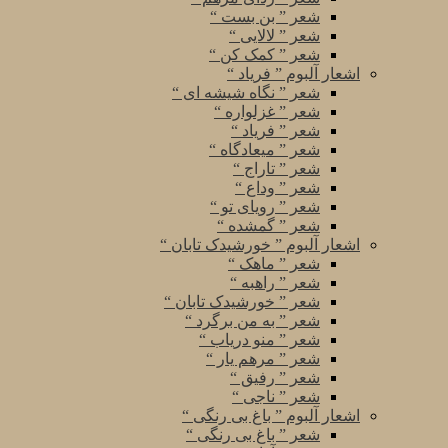
شعر ” بن بست “
شعر ” لالایی “
شعر ” کمک کن “
اشعار آلبوم ” فریاد “
شعر ” نگاه شیشه ای “
شعر ” غزلواره “
شعر ” فریاد “
شعر ” میعادگاه “
شعر ” تاراج “
شعر ” وداع “
شعر ” رویای تو “
شعر ” گمشده “
اشعار آلبوم ” خورشیدک تابان “
شعر ” ماهک “
شعر ” راهبه “
شعر ” خورشیدک تابان “
شعر ” به من برگرد “
شعر ” منو دریاب “
شعر ” مرهم یار “
شعر ” رفیق “
شعر ” ناجی “
اشعار آلبوم ” باغ بی رنگی “
شعر ” باغ بی رنگی “