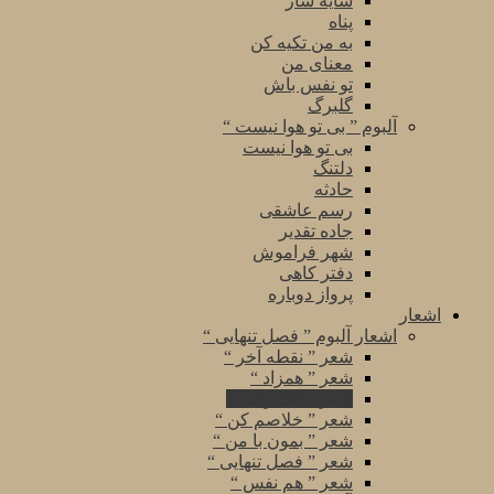
سایه سار
پناه
به من تکیه کن
معنای من
تو نفس باش
گلبرگ
آلبوم ” بی تو هوا نیست “
بی تو هوا نیست
دلتنگ
حادثه
رسم عاشقی
جاده تقدیر
شهر فراموش
دفتر کاهی
پرواز دوباره
اشعار
اشعار آلبوم ” فصل تنهایی “
شعر ” نقطه آخر “
شعر ” همزاد “
شعر ” کجا رفت “
شعر ” خلاصم کن “
شعر ” بمون با من “
شعر ” فصل تنهایی “
شعر ” هم نفس “