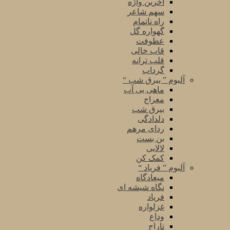
آخرین واژه
سهم شاعر
راه ناتمام
گهواره گل
عطوفت
قاب خالی
قلب ترانه
گرداب
آلبوم ” بیرق شب “
ماهی بی آب
معراج
بیرق شب
دلدادگی
ردای مرهم
بن بست
لالایی
کمک کن
آلبوم ” فریاد “
میعادگاه
نگاه شیشه ای
فریاد
غزلواره
وداع
تاراج