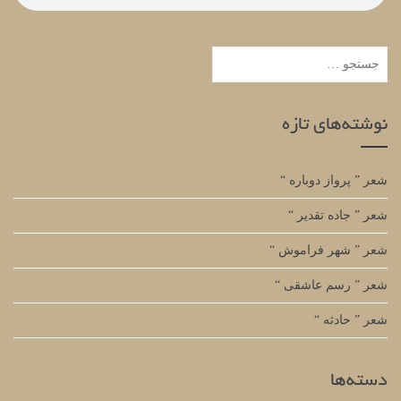
جستجو
برای:
نوشته‌های تازه
شعر ” پرواز دوباره “
شعر ” جاده تقدیر “
شعر ” شهر فراموش “
شعر ” رسم عاشقی “
شعر ” حادثه “
دسته‌ها