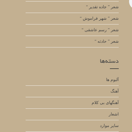
شعر ” جاده تقدیر “
شعر ” شهر فراموش “
شعر ” رسم عاشقی “
شعر ” حادثه “
دسته‌ها
آلبوم ها
آهنگ
آهنگهای بی کلام
اشعار
سایر موارد