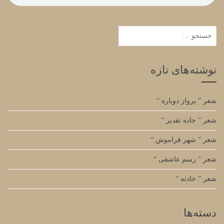
جستجو
برای:
نوشته‌های تازه
شعر ” پرواز دوباره “
شعر ” جاده تقدیر “
شعر ” شهر فراموش “
شعر ” رسم عاشقی “
شعر ” حادثه “
دسته‌ها