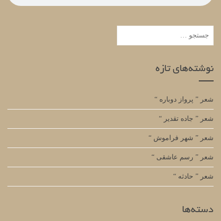
جستجو
برای:
نوشته‌های تازه
شعر ” پرواز دوباره “
شعر ” جاده تقدیر “
شعر ” شهر فراموش “
شعر ” رسم عاشقی “
شعر ” حادثه “
دسته‌ها